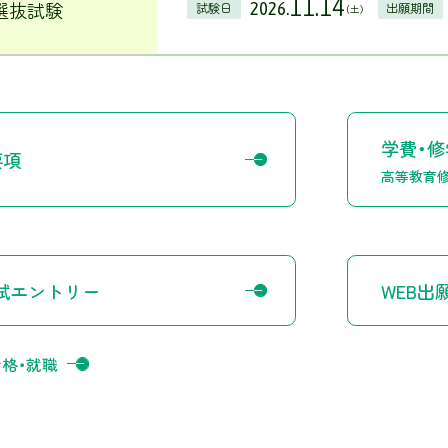
11.14
選抜試験
2026.
試験日
出願期間
（土）
学費・修
要項
高等教育
試エントリー
WEB出
資格・就職