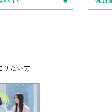
試エントリー
WEB出
知りたい方