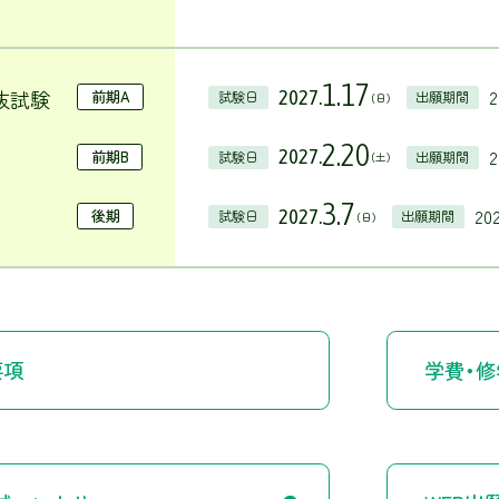
1.17
抜試験
2
2027.
前期A
試験日
出願期間
（日）
2.20
2
2027.
前期B
試験日
出願期間
（土）
3.7
202
2027.
後期
試験日
出願期間
（日）
要項
学費・修