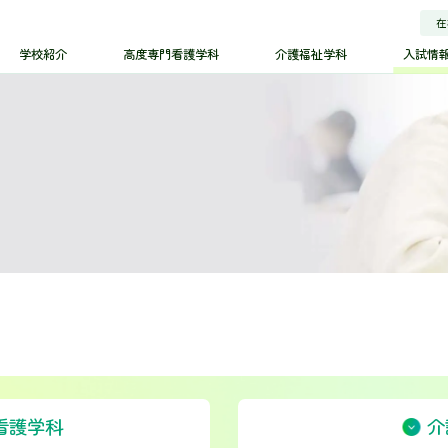
在
校長挨拶
4年制の学び（高度専門士）
学科概要
高度専門看護学科
学校紹介
高度専門看護学科
介護福祉学科
入試情
校概要
学科概要
カリキュラム
募集要項
AO入試エント
分で分かる！
カリキュラム
学費・修学金
学校長挨拶
4年制の学び（高度専門士）
学科概要
高度専門看護学
ル大学校の魅力
学費・修学金
国家試験・資格・就職
入試情報（AOエントリー）
学校概要
学科概要
カリキュラム
募集要項
実の施設・設備
学費・修学金
オープンキャンパス
AO入試エン
3分で分かる！
カリキュラム
学費・修学金
介護福祉学科
長会
グループについて
ベル大学校の魅力
学費・修学金
入試情報
Q&A
国家試験・資格・就職
入試情報（AOエントリー）
募集要項
ンフレット
・広報誌
充実の施設・設備
オープンキャンパス
AO入試エント
学費・修学金
オープンキャンパス
介護福祉学科
報公開
生長会
グループについて
学費・修学金
Q＆A
入試情報
Q&A
募集要項
パンフレット
・広報誌
卒業生
インタビュー
オープンキャンパス
WEB出願
AO入試エン
情報公開
学費・修学金
Q＆A
進学相談会
卒業生
インタビュー
WEB出願
進学相談会
看護学科
介