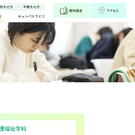
校生の方
卒業生の方
資料請求
アクセス
報
キャンパスライフ
リー
科
トリー
リー
トリー
護福祉学科