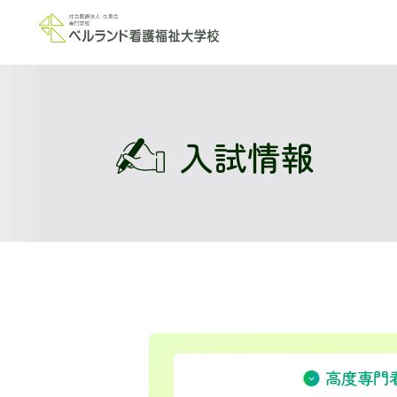
学
学
3
ベ
充
入試情報
生
パ
情
高度専門