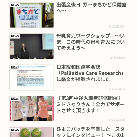
出張産後ヨ-ガ～まちかど保健室
NEWS
へ～
2022/12/3
母乳育児ワークショップ ～い
NEWS
ま この時代の母乳育児につい
て考えよう～
2024/3/4
日本緩和医療学会誌
NEWS
「Palliative Care Research」
に論文が掲載されました
2023/4/26
【第3回中途入職者研修開催】
NEWS
ミドきゃりさん！全力でサポー
トさせて頂きます！
2023/4/25
ひよこバッチを卒業した スタ
NEWS
ッフにインタビュー！ ～この1